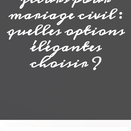
mariage civil :
quelles options
élégantes
choisir ?