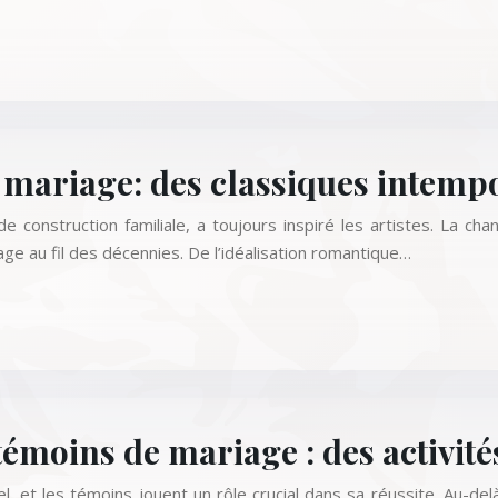
 mariage: des classiques intemp
onstruction familiale, a toujours inspiré les artistes. La chans
age au fil des décennies. De l’idéalisation romantique…
émoins de mariage : des activités
 et les témoins jouent un rôle crucial dans sa réussite. Au-delà