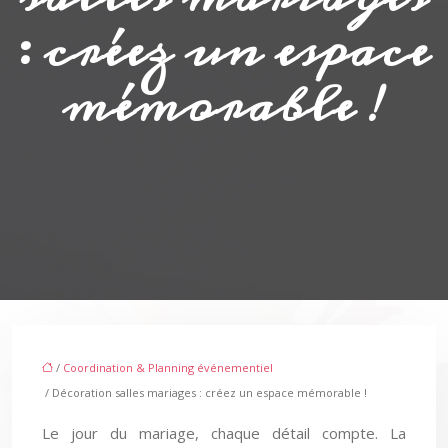
: créez un espace
mémorable !
/
Coordination & Planning événementiel
/ Décoration salles mariages : créez un espace mémorable !
Le jour du mariage, chaque détail compte. La