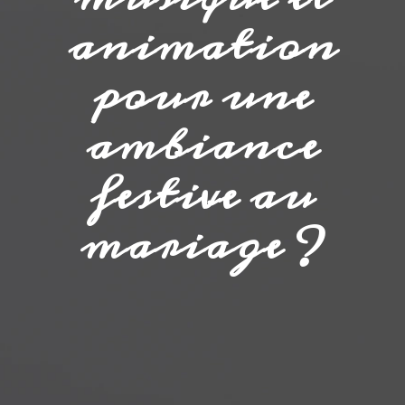
animation
pour une
ambiance
festive au
mariage ?