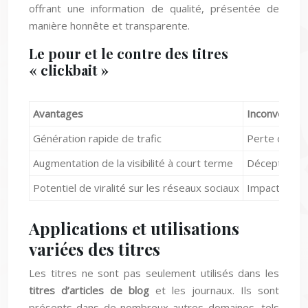
offrant une information de qualité, présentée de
manière honnête et transparente.
Le pour et le contre des titres
« clickbait »
Avantages
Inconvénient
Génération rapide de trafic
Perte de créd
Augmentation de la visibilité à court terme
Déception du
Potentiel de viralité sur les réseaux sociaux
Impact négati
Applications et utilisations
variées des titres
Les titres ne sont pas seulement utilisés dans les
titres d’articles de blog
et les journaux. Ils sont
présents dans de nombreux autres domaines, tels