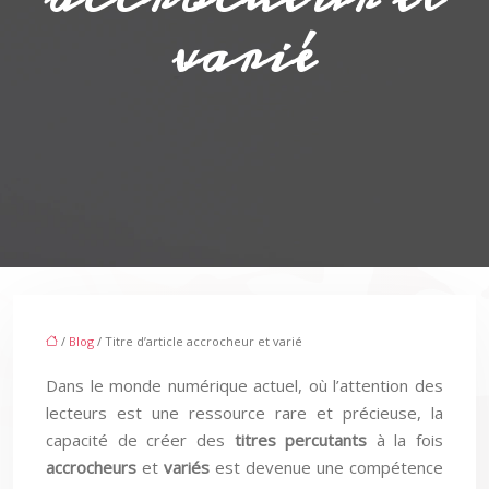
varié
/
Blog
/ Titre d’article accrocheur et varié
Dans le monde numérique actuel, où l’attention des
lecteurs est une ressource rare et précieuse, la
capacité de créer des
titres percutants
à la fois
accrocheurs
et
variés
est devenue une compétence