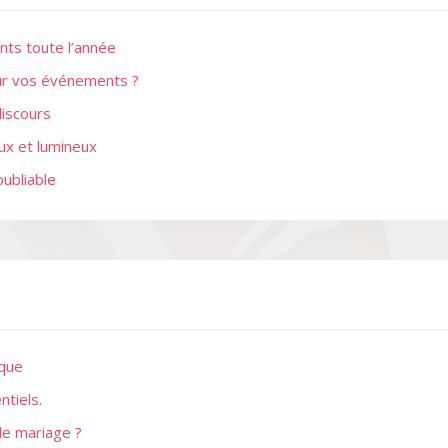
nts toute l’année
our vos événements ?
discours
eux et lumineux
oubliable
ique
tiels.
de mariage ?