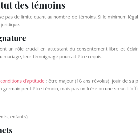
atut des témoins
cise pas de limite quant au nombre de témoins. Si le minimum légal
 juridique.
ignature
nt un rôle crucial en attestant du consentement libre et éclai
du mariage, leur témoignage pourrait être requis.
s
conditions d’aptitude
: être majeur (18 ans révolus), jouir de sa p
n germain peut être témoin, mais pas un frère ou une sœur. L’offici
nts, enfants).
ncts