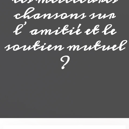
chansons sur
l’amitié et le
soutien mutuel
?