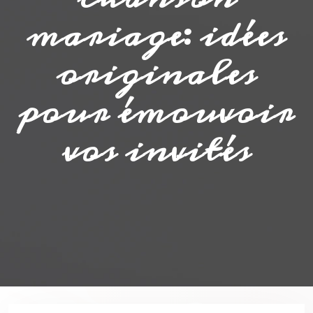
mariage: idées
originales
pour émouvoir
vos invités