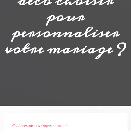
pour
personnaliser
votre mariage ?
/
Accessoires & Objets décoratifs
/ Quels objets déco choisir pour personnaliser votre mariage ?